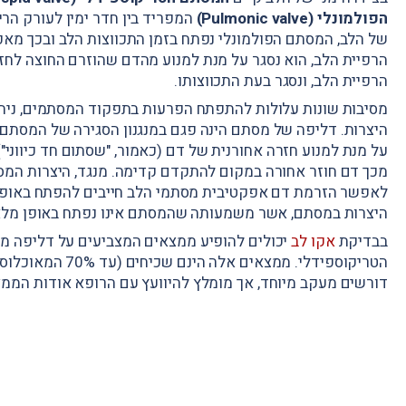
הפולמונלי (Pulmonic valve)
המפריד בין חדר ימין לעורק הר
של הלב, המסתם הפולמונלי נפתח בזמן התכווצות הלב ובכך מאפש
הרפיית הלב, הוא נסגר על מנת למנוע מהדם שהוזרם החוצה לחז
הרפיית הלב, ונסגר בעת התכווצותו.
מסיבות שונות עלולות להתפתח הפרעות בתפקוד המסתמים, ניתן
היצרות. דליפה של מסתם הינה פגם במנגנון הסגירה של המסתם
על מנת למנוע חזרה אחורנית של דם (כאמור, "שסתום חד כיווני"
מכך דם חוזר אחורה במקום להתקדם קדימה. מנגד, היצרות המס
לאפשר הזרמת דם אפקטיבית מסתמי הלב חייבים להפתח באופן מ
היצרות במסתם, אשר משמעותה שהמסתם אינו נפתח באופן מלא.
בבדיקת
אקו לב
יכולים להופיע ממצאים המצביעים על דליפה מי
הטריקוספידלי. ממ
דורשים מעקב מיוחד, אך מומלץ להיוועץ עם הרופא אודות הממצ