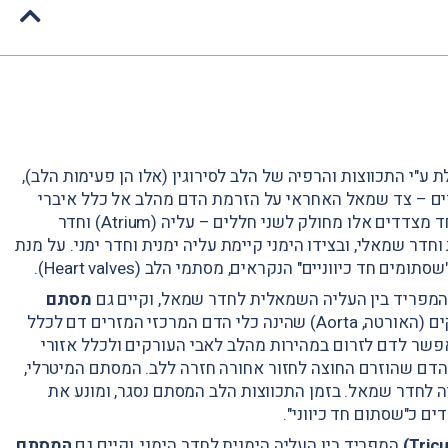
ע"י התכווצות והרפיה של הלב לסירוגין (אלו הן פעימות הלב),
דדים – צד שמאל האחראי על הזרמת הדם מהלב אל כלל איברי
הגוף, וצד ימין האחראי על הזרמת הדם מהלב אל הריאות. כל אחד מצדדים אלו מחולק לשני חללים – עליה (Atrium) וחדר
לית וחדר שמאלי, ובצידו הימני קיימת עליה ימנית וחדר ימני. על מנת
חד כיווניים" הנקראים, מסתמי הלב (Heart valves).
מפריד בין העליה השמאלית לחדר שמאל, וקיים גם
מסתם
, המפריד בין חדר שמאל לאבי העורקים (האורטה, Aorta) שהינה כלי הדם המרכזי המזרים דם לכלל
אפשר לדם לזרום במהירות מהלב לאבי העורקים ולכלל אזורי
מהדם שהוזרם החוצה לחזור אחורה חזרה ללב. המסתם המיטרלי,
לחדר שמאל. בזמן התכווצות הלב המסתם נסגר, ומונע את
 כ"שסתום חד כיווני".
המפריד בין העליה הימנית לחדר הימני, וקיים גם
המסתם