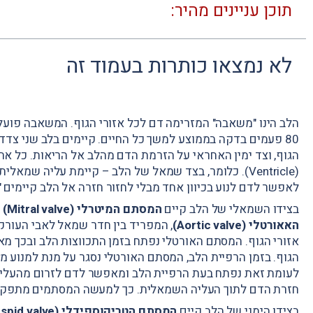
תוכן עניינים מהיר:
לא נמצאו כותרות בעמוד זה
הלב הינו "משאבה" המזרימה דם לכל אזורי הגוף. המשאבה פועלת 
80 פעמים בדקה בממוצע למשך כל החיים. קיימים בלב שני צ
(Ventricle). כלומר, בצד שמאל של הלב – קיימת עליה שמא
לאפשר לדם לנוע בכיוון אחד מבלי לחזור חזרה אל הלב קיימים "שסתומים 
בצידו השמאלי של הלב קיים
המסתם המיטרלי (Mitral valve)
ה
האאורטלי (Aortic valve)
אזורי הגוף. המסתם האורטלי נפתח בזמן התכווצות הלב ובכך מ
הגוף. בזמן הרפיית הלב, המסתם האורטלי נסגר על מנת למנוע 
לעומת זאת נפתח בעת הרפיית הלב ומאפשר לדם לזרום מהעליה 
חזרת הדם לתוך העליה השמאלית. כך למעשה המסתמים מתפקדים
בצידו הימני של הלב קיים
המסתם הטריקוספידלי (Tricuspid valve)