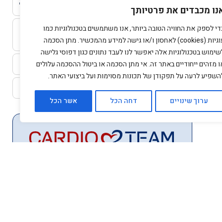
התקף לב בגיל צעיר – לא רק מחלה של "מבוגרים"
נו מכבדים את פרטיותך
די לספק את החוויה הטובה ביותר, אנו משתמשים בטכנולוגיות כמו
פעילות גופנית לאחר התקף לב – המדריך המלא
להתאוששות בטוחה
עוגיות (cookies) לאחסון ו/או גישה למידע מהמכשיר. מתן הסכמה
שימוש בטכנולוגיות אלה יאפשר לנו לעבד נתונים כגון דפוסי גלישה
היפרליפידמיה (רמה גבוהה של שומנים בדם)
ו מזהים ייחודיים באתר זה. אי מתן הסכמה או ביטול ההסכמה עלולים
השפיע לרעה על תפקודן של תכונות מסוימות ועל ביצועי האתר.
קרדיומיופתיה
ערוך שינויים
דחה הכל
אשר הכל
לקביעת תור התקשרו
03-9402222
או השאירו פרטים