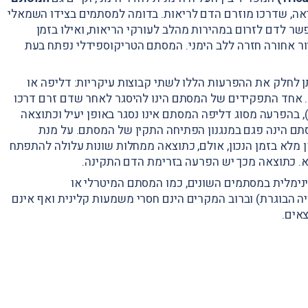
יאה, שדרכו מוזרם הדם לריאות. בדומה למסתמים בצידו השמאלי
ר לדם לזרום במהירות מהלב לעורקי הריאות, ואילו בזמן
ור אחורה חזרה ללב הימני. המסתם הטריקוספידלי נפתח בעת
 לחלק את ההפרעות הללו לשתי קבוצות עיקריות: דליפה או
. אחד התפקידים של המסתם הינו להיסגר לאחר שדם זרם דרכו
), בהפרעה מסוג דליפה המסתם אינו נסגר באופן יעיל וכתוצאה
תם הינה פגם במנגנון הפתיחה התקין של המסתם. על מנת
לא בזמן הנכון, אולם, כתוצאה ממחלות שונות עלולה להתפתח
 כתוצאה מכך יש הפרעה בזרימת הדם התקינה.
נימלית במסתמים השונים, כמו המסתם המיטרלי או
צאים אלה הינם שכיחים (עד 70% המאוכלוסיה הבוגרת) וברוב המקרים הינם חסרי משמעות קלינית ואף אינם
אים.