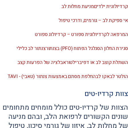
קרדיולוגית ילדים
מניעת מחלות לב
אי ספיקת לב – גורמים, ודרכי טיפול
המרפאה לקרדיולוגית ספורט – קרדיולוג ספורט
סגירת החלון הסגלגל הפתוח (PFO) בצנתור
צנתור לב כלילי
השתלת קוצב לב או דפיברילטור
אבלציה של הפרעות קצב
הולטר לב
אקו לב
החלפת מסתם באמצעות צנתור (טאבי) - TAVI
צוות קרדיו-טים
הצוות של קרדיו-טים כולל מומחים מתחומים
שונים הקשורים לרפואת הלב, ובהם מניעה
של מחלות לב, איזון של גורמי סיכון, טיפול