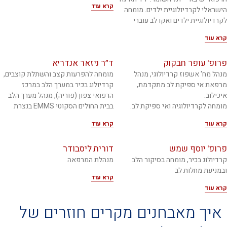
קרא עוד
הישראלי לקרדיולוגיית ילדים. מומחה
לקרדיולוגיית ילדים ואקו לב עוברי
קרא עוד
פרופ' עופר חבקוק
ד״ר ניזאר אנדריא
מנהל מח' אשפוז קרדיולוגי, מנהל
מומחה להפרעות קצב והשתלת קוצבים,
מרפאת אי ספיקת לב מתקדמת,
קרדיולוג בכיר במערך הלב במרכז
איכילוב.
הרפואי צפון (פוריה), מנהל מערך הלב
מומחה לקרדיולוגיה ואי ספיקת לב.
בבית החולים הסקוטי EMMS בנצרת
קרא עוד
קרא עוד
פרופ' יוסף שמש
דורית ליסבודר
קרדיולוג בכיר, מומחה בסיקור הלב
מנהלת המרפאה
ובמניעת מחלות לב
קרא עוד
קרא עוד
איך מאבחנים מקרים חוזרים של