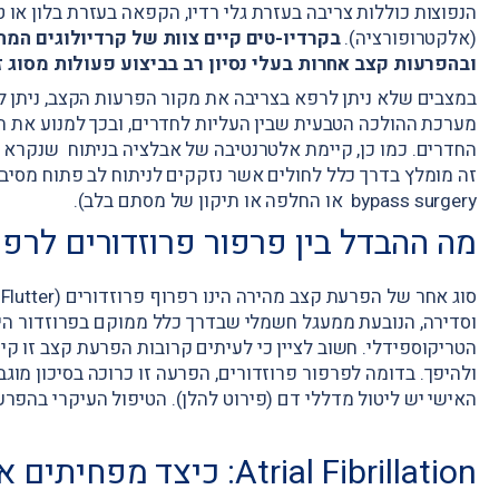
הנפוצות כוללות צריבה בעזרת גלי רדיו, הקפאה בעזרת בלון או 
(אלקטרופורציה).
בקרדיו-טים קיים צוות של קרדיולוגים המ
ובהפרעות קצב אחרות בעלי נסיון רב בביצוע פעולות מסוג ז
במצבים שלא ניתן לרפא בצריבה את מקור הפרעות הקצב, ניתן 
מערכת ההולכה הטבעית שבין העליות לחדרים, ובכך למנוע את ה
bypass surgery או החלפה או תיקון של מסתם בלב).
מה ההבדל בין פרפור פרוזדורים לרפר
וסדירה, הנובעת ממעגל חשמלי שבדרך כלל ממוקם בפרוזדור הי
הטריקוספידלי. חשוב לציין כי לעיתים קרובות הפרעת קצב זו קי
ולהיפך. בדומה לפרפור פרוזדורים, הפרעה זו כרוכה בסיכון מוגבר
האישי יש ליטול מדללי דם (פירוט להלן). הטיפול העיקרי בהפרע
Atrial Fibrillation: כיצד מפחיתים את הסיכון לשבץ מוחי?