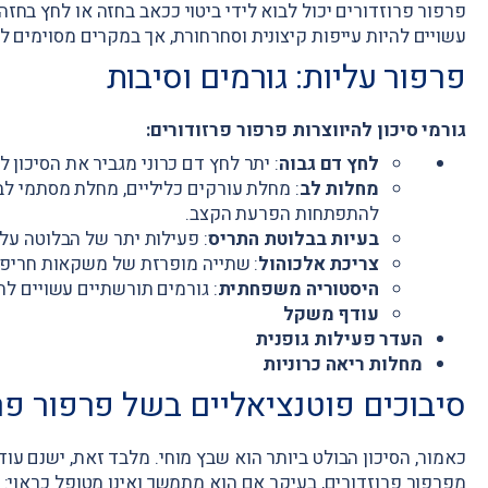
פרפור פרוזדורים יכול לבוא לידי ביטוי ככאב בחזה או לחץ בחזה
עשויים להיות עייפות קיצונית וסחרחורת, אך במקרים מסוימים ל
פרפור עליות: גורמים וסיבות
גורמי סיכון להיווצרות פרפור פרזודורים:
לחץ דם גבוה
: יתר לחץ דם כרוני מגביר את הסיכון לפרפו
מחלות לב
: מחלת עורקים כליליים, מחלת מסתמי לב
להתפתחות הפרעת הקצב.
בעיות בבלוטת התריס
: פעילות יתר של הבלוטה עלו
צריכת אלכוהול
: שתייה מופרזת של משקאות חריפים
היסטוריה משפחתית
: גורמים תורשתיים עשויים לתר
עודף משקל
העדר פעילות גופנית
מחלות ריאה כרוניות
סיבוכים פוטנציאליים בשל פרפור פר
כאמור, הסיכון הבולט ביותר הוא שבץ מוחי. מלבד זאת, ישנם עו
מפרפור פרוזדורים, בעיקר אם הוא מתמשך ואינו מטופל כראוי: