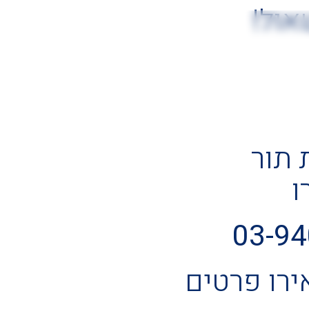
אול!
 תור
ו
03-9
ירו פרטים