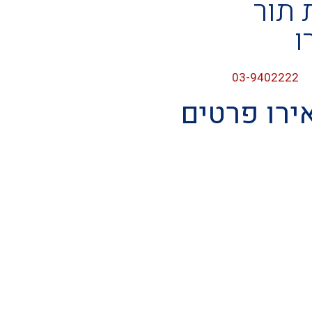
 תור
ו
03-9402222
ירו פרטים