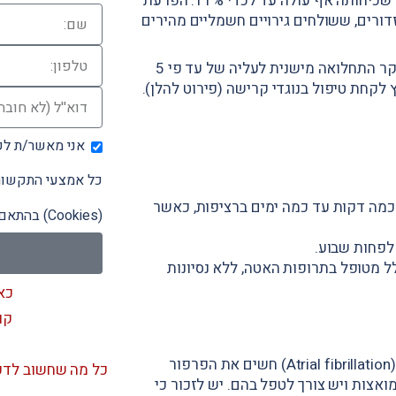
מבצעירים, ומגיעה מעל גיל 65 לכ-7% מהאוכלוסיה ומעל גיל 80 שכיחותה אף עולה עד לכדי 11%. הפרעת
דורים, ששולחים גירויים חשמליים מהירים
יש לציין שפרפור פרוזדורים כרוך בעליה בתחלואה ובתמותה. עיקר התחלואה מישנית לעליה של עד פי 5
 לקחת טיפול בנוגדי קרישה (פירוט להלן).
אני מאשר/ת לקב
כל אמצעי התקשורת
כמה דקות עד כמה ימים ברציפות, כאשר
(Cookies) בהתאם
לפחות שבוע.
ל מטופל בתרופות האטה, ללא נסיונות
כא
קו
מעבר לסיכון לאירוע מוחי, רוב המטופלים עם פרפור פרוזדורים (Atrial fibrillation) חשים את הפרפור
כל מה שחשוב לדע
אצות ויש צורך לטפל בהם. יש לזכור כי