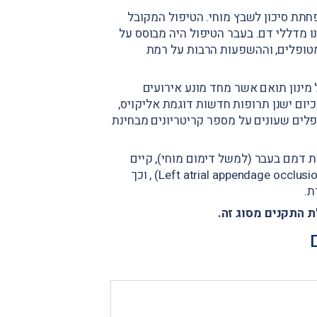
תת סיכון לשבץ מוחי. הטיפול המקובל
 מדללי דם. בעבר הטיפול היה מבוסס על
המטופלים, וההשפעות הרבות על רמת
מינון תואם אשר מחד מונע אירועים
כיום ישנן תרופות חדשות דוגמת אליקויס,
לים שעונים על מספר קריטריונים מבחינת
ת דמם בעבר (למשל דימום מוחי), קיים
תחליף המבוסס על השתלת "פקק" באוזנית העליה השמאלית (Left atrial appendage occlusion) , וכך
ת.
 התקנים מסוג זה.