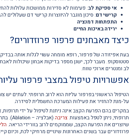
אי ספיקת לב
: פעימות לא סדירות ממושכות עלולות להחל
קרישי דם
: סיכון מוגבר להיווצרות קרישי דם שעלולים לה
התפתחות דמנציה
ירידה באיכות החיים
כיצד מאבחנים פרפור פרוזדורים?
בעת אפיזודה של פרפור, רופא מומחה עשוי לגלות אותה בבדיק
סטטוסקופ. מעבר לכך, ישנן מספר בדיקות אבחון שיכולות לאבחן
לב ומנטרים ארוכי טווח.
אפשרויות טיפול במצבי פרפור עליות
הטיפול הראשוני בפרפור עליות הוא לרוב תרופתי. לעתים יש צור
על-מנת להחזיר את פעילות המערכת החשמלית לסידרה.
במקרים בהם הפרעת הקצב אינה ניתנת לטיפול על ידי תרופות, או
תרופתי, ניתן לטפל באמצעות
צריבה
(אבלציה 
שיוצרים את הפרעת הקצב, שממוקמים לרוב בוורידי הריאה.
הלי
פרוזדורים עבר בשנים האחרונות שינויים מרחיקי לכת, וכיום קי