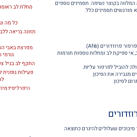
 המלווה בקוצר נשימה. תסמינים נוספים
מחלת לב ראומטי
א מורגשים תסמינים כלל.
כל מה שח
תזונה בריאה ללב:
ר פרוזדורים (Afib).
מפרצת באבי העו
, אי ספיקת לב ומחלות נוספות תורמות
גורמי ה
התקף לב בגיל צע
לה להוביל לפרפור עליות.
פעילות גופנית 
 מגבירה את הסיכון.
לה
ום לסיכון.
היפרליפידמיה 
וזדורים
ד סיבוכים שעלולים להיגרם כתוצאה