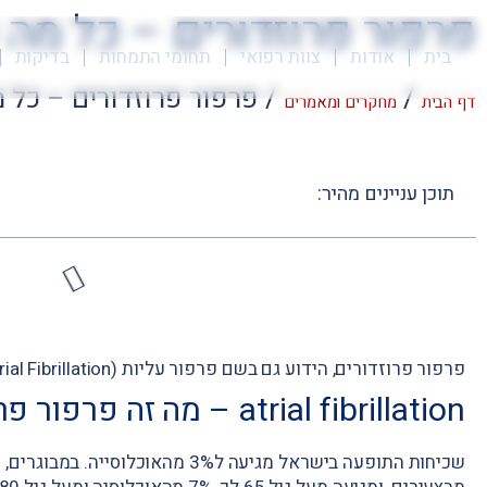
פרפור פרוזדורים – כל מה 
בית
אודות
צוות רפואי
תחומי התמחות
בדיקות
/
/
פרפור פרוזדורים – כל 
דף הבית
מחקרים ומאמרים
תוכן עניינים מהיר:
פרפור פרוזדורים, הידוע גם בשם פרפור עליות (Atrial Fibrillation), הינו הפרעת הקצב השכיחה ביותר.
atrial fibrillation – מה זה פרפור פרוזדורים?
שכיחות התופעה בישראל מגיעה ל3% מהאוכ