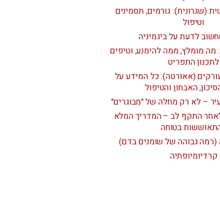
ת (שגרונית): גורמים, תסמינים
וטיפול
שוב לדעת על ביגמיניה
 מה מומלץ, ממה להימנע, וטיפים
לתכנון התפריט
רקים (אאורטה): כל המידע על
סיכון, האבחון והטיפול
יר – לא רק מחלה של "מבוגרים"
לאחר התקף לב – המדריך המלא
תאוששות בטוחה
(רמה גבוהה של שומנים בדם)
קרדיומיופתיה