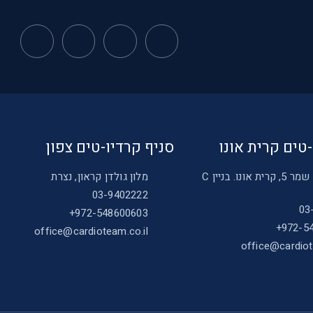
-טים קרית אונו
סניף קרדיו-טים צפון
רחוב נעמי שמר 5, קרית אונו. בניין C
מלון גולדן קראון, נצרת
03-9402222
03
972-548600603+
972-54
office@cardioteam.co.il
office@cardiot