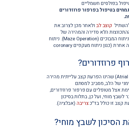
טיפול בפולסים חשמליים
תמחים בטיפול בפרפור פרוזדורים
ה.
להשתיל
קוצב לב
ולאחר מכן לצרוב את
התכווצות הלא סדירה והמהירה של
החדרים. כמו כן, קיימת אלטרנטיבה של אבלציה בניתוח שנקרא ניתוח המבוכים (Maze Operation). ניתוח
זה מומלץ בדרך כלל לחולים אשר נזקקים לניתוח לב פתוח מסיבה אחרת (כגון ניתוח מעקפים coronary
וף פרוזדורים?
סוג אחר של הפרעת קצב מהירה הינו רפרוף פרוזדורים (Atrial Flutter) שהינו הפרעת קצב עלייתית מהירה
מני של הלב, מסביב למסתם
ימת אצל מטופלים עם פרפור פרוזדורים,
 לשבץ מוחי, ועל כן, בתלות בסיכון
ת קצב זו כולל בד"כ
צריבה
(אבלציה).