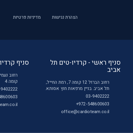
הצהרת נגישות
מדיניות פרטיות
סניף ראשי - קרדיו-טים תל
סניף קרדיו
אביב
קומה 4
רחוב הברזל 12 קומה 7, רמת החייל,
תל אביב. בניין מרפאות חוץ אסותא.
-9402222
03-9402222
8600603+
972-548600603+
eam.co.il
office@cardioteam.co.il