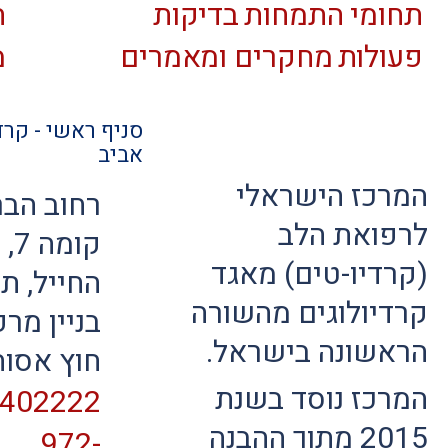
תחומי התמחות
בדיקות
ה
פעולות
מחקרים ומאמרים
מ
סניף ראשי - קרד
אביב
המרכז הישראלי
לרפואת הלב
קומ
(קרדיו-טים) מאגד
החייל, ת
קרדיולוגים מהשורה
בניין מר
הראשונה בישראל.
חוץ אסות
המרכז נוסד בשנת
9402222
2015 מתוך ההבנה
972-