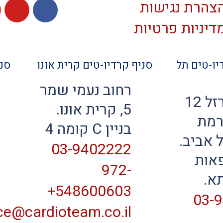
צהרת נגישות
דיניות פרטיות
יו-טים תל
סניף קרדיו-טים קרית אונו
סני
רחוב נעמי שמר
רחוב הברזל 12
5, קרית אונו.
ה 7, רמת
בניין C קומה 4
ל אביב.
03-9402222
פאות
972-
א.
548600603+
03-
ice@cardioteam.co.il