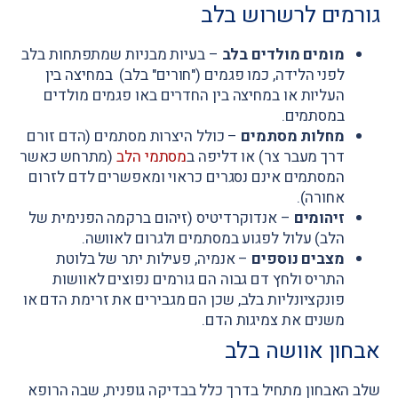
גורמים לרשרוש בלב
מומים מולדים בלב
–
בעיות מבניות שמתפתחות בלב
לפני הלידה, כמו פגמים ("חורים" בלב) במחיצה בין
העליות או במחיצה בין החדרים באו פגמים מולדים
במסתמים.
מחלות מסתמים
–
כולל היצרות מסתמים (הדם זורם
דרך מעבר צר) או דליפה ב
מסתמי הלב
(מתרחש כאשר
המסתמים אינם נסגרים כראוי ומאפשרים לדם לזרום
אחורה).
זיהומים
–
אנדוקרדיטיס (זיהום ברקמה הפנימית של
הלב) עלול לפגוע במסתמים ולגרום לאוושה.
מצבים נוספים
–
אנמיה, פעילות יתר של בלוטת
התריס ולחץ דם גבוה הם גורמים נפוצים לאוושות
פונקציונליות בלב, שכן הם מגבירים את זרימת הדם או
משנים את צמיגות הדם.
אבחון אוושה בלב
שלב האבחון מתחיל בדרך כלל בבדיקה גופנית, שבה הרופא