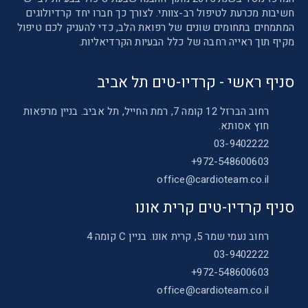
חשיבות מכרעת לטיפול רב-צוותי. לצורך כך חברו יחד קרדיולוגים
המתמחים בתחומים שונים של רפואת הלב, כדי להעניק לכם טיפול
מקיף תוך ראייה רחבה של כלל הבעיות הקרדיאליות.
סניף ראשי - קרדיו-טים תל אביב
רחוב הברזל 12 קומה 7, רמת החייל, תל אביב. בניין מרפאות
חוץ אסותא.
03-9402222
972-548600603+
office@cardioteam.co.il
סניף קרדיו-טים קרית אונו
רחוב נעמי שמר 5, קרית אונו. בניין C קומה 4
03-9402222
972-548600603+
office@cardioteam.co.il