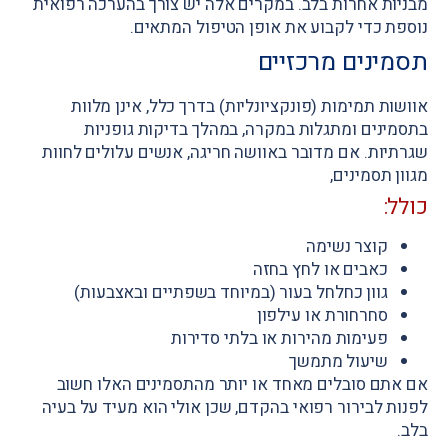
מבניות אחרות בלב. במקרים אלה יש צורך בהערכה רפואית
נוספת כדי לקבוע את אופן הטיפול המתאים.
תסמינים מרכזיים
אוושות תמימות (פונקציונליות) בדרך כלל, אינן מלוות
בתסמינים ומתגלות במקרה, במהלך בדיקות גופניות
שגרתיות. אם מדובר באוושה חריגה, אנשים עלולים לחוות
מגוון תסמינים,
כולל:
קוצר נשימה
כאבים או לחץ בחזה
גוון כחלחל בעור (במיוחד בשפתיים ובאצבעות)
סחרחורת או עילפון
פעימות מהירות או בלתי סדירות
שיעול מתמשך
אם אתם סובלים מאחד או יותר מהתסמינים האלו חשוב
לפנות לבירור רפואי בהקדם, שכן אולי הוא מעיד על בעיה
בלב.