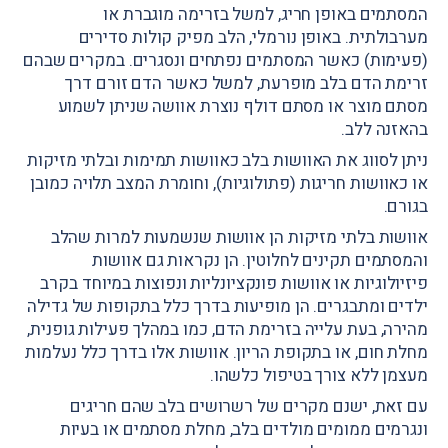
המסתמים באופן חריג, למשל בזרימה מוגברת או
מערבולתית. באופן נורמלי, הלב מפיק קולות סדירים
(פעימות) כאשר המסתמים נפתחים ונסגרים. במקרים שבהם
זרימת הדם בלב מופרעת, למשל כאשר הדם זורם דרך
מסתם מוצר או מסתם דולף נוצרת אוושה שניתן לשמוע
בהאזנה ללב.
ניתן לסווג את האוושות בלב כאוושות תמימות ובלתי מזיקות
או כאוושות חריגות (פתולוגיות), וחומרת המצב תלויה כמובן
בגורם.
אוושות בלתי מזיקות הן אוושות שנשמעות למרות שהלב
והמסתמים תקינים לחלוטין. הן נקראות גם אוושות
פיזיולוגיות או אוושות פונקציונליות ונפוצות במיוחד בקרב
ילדים ומתבגרים. הן מופיעות בדרך כלל בתקופות של גדילה
מהירה, בעת עלייה בזרימת הדם, כמו במהלך פעילות גופנית,
מחלת חום, או בתקופת הריון. אוושות אלו בדרך כלל נעלמות
מעצמן ללא צורך בטיפול כלשהו.
עם זאת, ישנם מקרים של רשרושים בלב שהם חריגים
ונגרמים ממומים מולדים בלב, מחלת מסתמים או בעיות