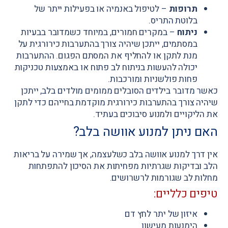
תרופות
–
לטיפול באנמיה או בפעילות ייתר של
בלוטת התריס.
ניתוח
–
במקרים חמורים, במיוחד כשמדובר בבעיות
במסתמים, ייתכן שיהיה צורך בהתערבות כירורגית על
מנת לתקן או להחליף את המסתם הפגום. ההתערבות
יכולה להעשות בניתוח לב פתוח או באמצעות טכניקות
פחות פולשניות ומורכבות.
כאשר מדובר בילדים הסובלים ממומים מולדים בלב, ייתכן
שיהיה צורך בהתערבות כירורגית מוקדמת בחייהם כדי לתקן
את הליקויים ולמנוע סיבוכים בעתיד.
האם ניתן למנוע אוושה בלב?
אין דרך למנוע אוושה בלב כשלעצמה, אך שמירה על בריאות
הלב ובדיקות שגרתיות מפחיתות את הסיכון להתפתחות
מחלות לב שגורמות לרשרושים.
טיפים כלליים:
איזון של יתר לחץ דם
הימנעות מעישון