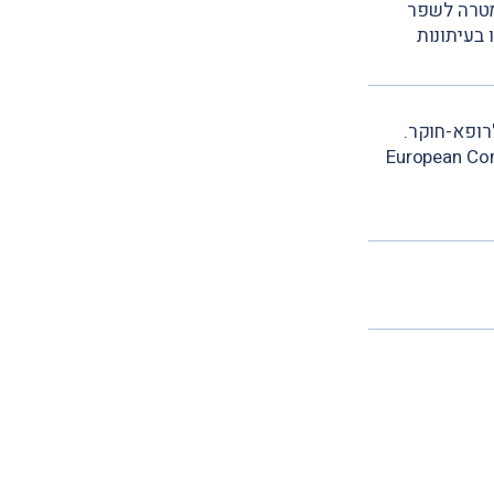
 בתחום השתלות מסתם מלעוריות "טאבי" (TAVI), במטרה לשפר
 בעיתונות
רופא-חוקר.
European Commission