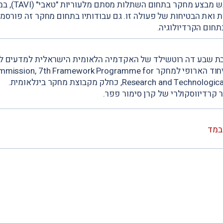
פרופ' ברבש מבצע מחקר
ת ואת הבטיחות של פעולה זו. גם עבודותיו בתחום מחקר זה פורסמו
תחום הקרדיולוגיה.
בת שבע דה רוטשילד של האקדמיה הלאומית הישראלית למדעים ל
זוכה במענק האיחוד הארופי למחקר , 7th Framework Programme for
Research and T, כחלק מקבוצת מחקר בינלאומית.
 קרדיווסקולרי של קרן סימור פפר.
במד