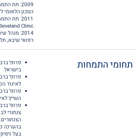
המכון הלאומי למחקר(NIH) , א
 Center – Cleveland Clinic
2014: מנהל
רפואי שיבא, תל
תחומי התמחות
פרופ' ברבש
בישראל.
לאיגוד הקר
השייך לאיג
פרופ' ברב
צנתורי לב
הצנתורים.
בעל ניסיו