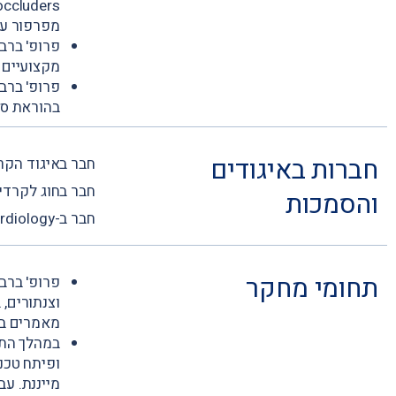
מפרפור על
פרופ' ברב
מקצועיים 
פרופ' ברב
בהוראת סט
חברות באיגודים
חבר באיגוד הקר
חבר בחוג לקרדיו
והסמכות
חבר ב-European Society of Cardiology.
תחומי מחקר
פרופ' ברב
מאמרים בת
מייננת. עב