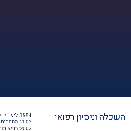
השכלה וניסיון רפואי
1994: לימודי רפואה בבית הספר לרפואה ע"ש ג'ויס וארווינג גולדמן, אוניברסיטת בן גוריון
2002: התמחות משולבת ברפואה פנימית וקרדיולוגיה, מרכז רפואי שיבא, תל השומר
2003: רופא מוטס, יחידה לחילוץ ופינוי בהיטס, חיל האוויר