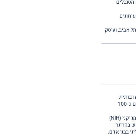
גמת Watchman ו-Amplatzer) בחולים הסובלים
יתונים
ל אביב, ועוסק
רבותית
וצנתורים, במטרה לשפר את איכות הטיפול המוענק לחולים. פרופ' ברבש פרסם כ-100
במהלך התמחותו בארצות הברית, עבד פרופ' ברבש במכון המחקר הלאומי האמריקני (NIH)
 על ידי הנחיה של MRI, ללא שימוש בקרינה
ני בבני אדם.