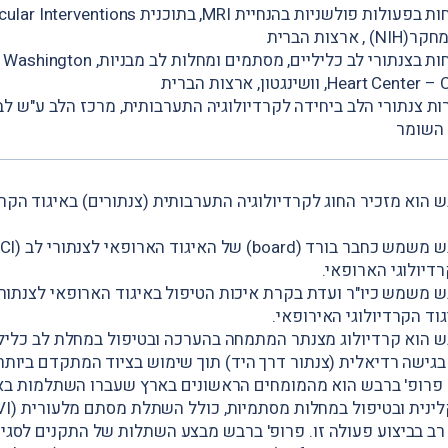
רצות הברית
2011: תת התמחות בצנתורי לב כליליים, מסתמים ומחל
Heart, וושינגטון, ארצות הברית
 שירות צנתורי הלב ביחידה לקרדיולוגיה התערבותית, מרכז הלב ע"ש ל
 השומר
 הוא מזכיר החוג לקרדיולוגיה התערבותית (צנתורים) באיגוד הקרד
דיולוגי הארופאי.
וד הקרדיולוגי האירופאי.
ש הוא קרדיולוג מצנתר המתמחה בהערכה ובטיפול במחלת לב כליל
 בגישה רדיאלית (צנתור דרך היד) תוך שימוש בציוד המתקדם ביותר
 פרופ' ברבש הוא מהמומחים הראשונים בארץ שעברו השתלמות בא
ן רב בביצוע פעולה זו. פרופ' ברבש מבצע השתלות של התקנים לסגי