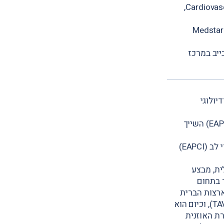
2009: תת התמחות בפעולות פולשניות בהנחיית MRI, בתוכנית Cardiovascular Interventions,
ות לב מבניות, Medstar Washington
בייב במרכז
יולוגי
פרופ' ברבש משמש כחבר בורד (board) של האיגוד הארופאי לצנתורי לב (EAPCI) השייך
פרופ' ברבש משמש כיו"ר ועדת בקרת איכות הטיפול באיגוד הארופאי לצנתורי לב (EAPCI)
ית, מבצע
 בתחום
רצות הברית
בהערכה קלינית ובטיפול במחלות מסתמיות, כולל השתלת מסתם מלעורית (TAVI), וכיום הוא
רת האוזנית