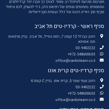
חשיבות מכרעת לטיפול רב-צוותי. לצורך כך חברו יחד קרדיולוגים
המתמחים בתחומים שונים של רפואת הלב, כדי להעניק לכם טיפול
מקיף תוך ראייה רחבה של כלל הבעיות הקרדיאליות.
סניף ראשי - קרדיו-טים תל אביב
רחוב הברזל 12 קומה 7, רמת החייל, תל אביב. בניין מרפאות
חוץ אסותא.
03-9402222
972-548600603+
office@cardioteam.co.il
סניף קרדיו-טים קרית אונו
רחוב נעמי שמר 5, קרית אונו. בניין C קומה 4
03-9402222
972-548600603+
office@cardioteam.co.il